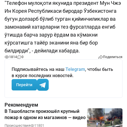
"Телефон мулоқоти якунида президент Мун Чжэ
Ин Корея Республикаси биродар Ўзбекистонга
бугун долзарб бўлиб турган қийинчиликлар ва
замонавий хатарларни тез фурсатларда енгиб
ўтишда барча зарур ёрдам ва кўмакни
кўрсатишга тайёр эканини яна бир бор
билдирди", - дейилади хабарда.
1814
0
Поделиться
Подписывайтесь на наш
Telegram
, чтобы быть
в курсе последних новостей.
Перейти
Рекомендуем
В Ташобласти произошёл крупный
пожар в одном из магазинов — видео
Происшествия
11801