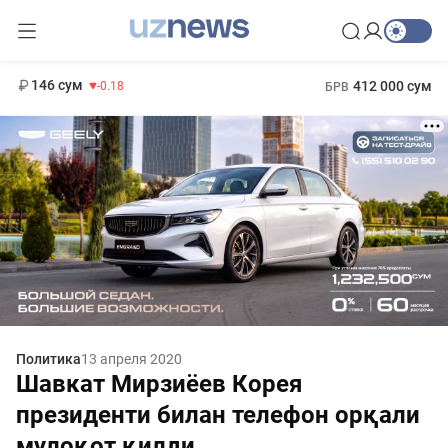
11 916 сум
28.92
13 749 сум
1 271 000 сум
32.19
МРОТ
146 сум
412 000 сум
-0.18
БРВ
Политика
13 апреля 2020
Шавкат Мирзиёев Корея
президенти билан телефон орқали
мулоқот қилди