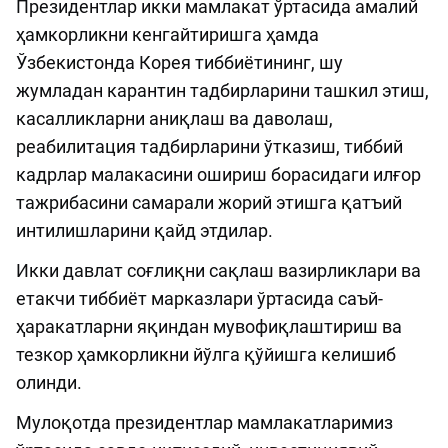
Президентлар икки мамлакат ўртасида амалий
ҳамкорликни кенгайтиришга ҳамда
Ўзбекистонда Корея тиббиётининг, шу
жумладан карантин тадбирларини ташкил этиш,
касалликларни аниқлаш ва даволаш,
реабилитация тадбирларини ўтказиш, тиббий
кадрлар малакасини ошириш борасидаги илғор
тажрибасини самарали жорий этишга қатъий
интилишларини қайд этдилар.
Икки давлат соғлиқни сақлаш вазирликлари ва
етакчи тиббиёт марказлари ўртасида саъй-
ҳаракатларни яқиндан мувофиқлаштириш ва
тезкор ҳамкорликни йўлга қўйишга келишиб
олинди.
Мулоқотда президентлар мамлакатларимиз