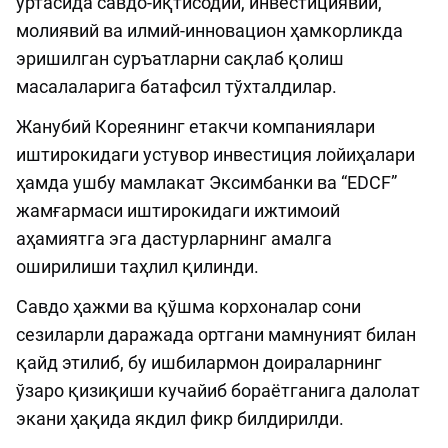
ўртасида савдо-иқтисодий, инвестициявий,
молиявий ва илмий-инновацион ҳамкорликда
эришилган суръатларни сақлаб қолиш
масалаларига батафсил тўхталдилар.
Жанубий Кореянинг етакчи компаниялари
иштирокидаги устувор инвестиция лойиҳалари
ҳамда ушбу мамлакат Эксимбанки ва “EDCF”
жамғармаси иштирокидаги ижтимоий
аҳамиятга эга дастурларнинг амалга
оширилиши таҳлил қилинди.
Савдо ҳажми ва қўшма корхоналар сони
сезиларли даражада ортгани мамнуният билан
қайд этилиб, бу ишбилармон доираларнинг
ўзаро қизиқиши кучайиб бораётганига далолат
экани ҳақида якдил фикр билдирилди.