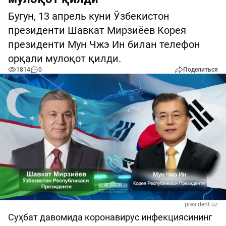
Бугун, 13 апрель куни Ўзбекистон
президенти Шавкат Мирзиёев Корея
президенти Мун Чжэ Ин билан телефон
орқали мулоқот қилди.
1814
0
Поделиться
president.uz
Суҳбат давомида коронавирус инфекциясининг