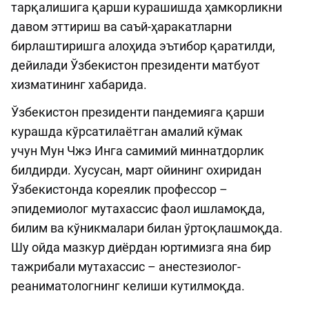
тарқалишига қарши курашишда ҳамкорликни
давом эттириш ва саъй-ҳаракатларни
бирлаштиришга алоҳида эътибор қаратилди,
дейилади Ўзбекистон президенти матбуот
хизматининг хабарида.
Ўзбекистон президенти пандемияга қарши
курашда кўрсатилаётган амалий кўмак
учун Мун Чжэ Инга самимий миннатдорлик
билдирди. Хусусан, март ойининг охиридан
Ўзбекистонда кореялик профессор –
эпидемиолог мутахассис фаол ишламоқда,
билим ва кўникмалари билан ўртоқлашмоқда.
Шу ойда мазкур диёрдан юртимизга яна бир
тажрибали мутахассис – анестезиолог-
реаниматологнинг келиши кутилмоқда.