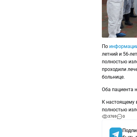
По
информаци
летний и 56-л
полностью изл
проходили леч
больнице.
Оба пациента 
К настоящему 
полностью изл
3769
0
Подпи