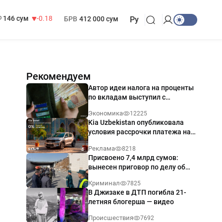
13 749 сум
32.19
МРОТ
1 271 000 сум
146 сум
-0.18
БРВ
412 000 сум
Ру
Рекомендуем
Автор идеи налога на проценты
по вкладам выступил с
разъяснением
Экономика
12225
Kia Uzbekistan опубликовала
условия рассрочки платежа на
Kia Sonet со ставкой от 0%
Реклама
8218
годовых
Присвоено 7,4 млрд сумов:
вынесен приговор по делу об
обрушении путепровода в
Криминал
7825
Ташкенте
В Джизаке в ДТП погибла 21-
летняя блогерша — видео
Происшествия
7692