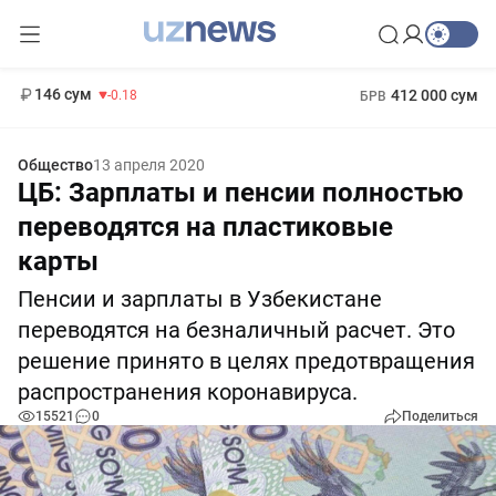
11 916 сум
28.92
13 749 сум
1 271 000 сум
32.19
МРОТ
146 сум
412 000 сум
-0.18
БРВ
Общество
13 апреля 2020
ЦБ: Зарплаты и пенсии полностью
переводятся на пластиковые
карты
Пенсии и зарплаты в Узбекистане
переводятся на безналичный расчет. Это
решение принято в целях предотвращения
распространения коронавируса.
15521
0
Поделиться