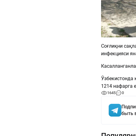
Соғлиқни сақл
инфекцияси ян
Касалланганла
Ўзбекистонда 
1214 нафарга е
1645
0
Подпи
быть 
Популярн