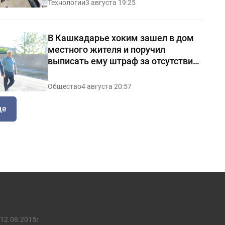
Технологии
3 августа 19:25
В Кашкадарье хоким зашел в дом
местного жителя и поручил
выписать ему штраф за отсутствие
чистоты — видео
Общество
4 августа 20:57
ще
12.08.2015г.