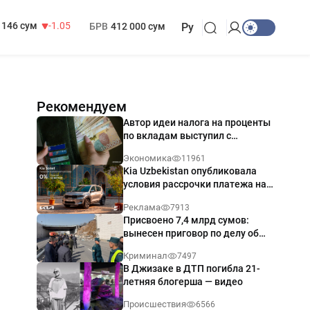
13 717 сум
-25.83
МРОТ
1 271 000 сум
146 сум
-1.05
БРВ
412 000 сум
Ру
Рекомендуем
Автор идеи налога на проценты
по вкладам выступил с
разъяснением
Экономика
11961
Kia Uzbekistan опубликовала
условия рассрочки платежа на
Kia Sonet со ставкой от 0%
Реклама
7913
годовых
Присвоено 7,4 млрд сумов:
вынесен приговор по делу об
обрушении путепровода в
Криминал
7497
Ташкенте
В Джизаке в ДТП погибла 21-
летняя блогерша — видео
Происшествия
6566