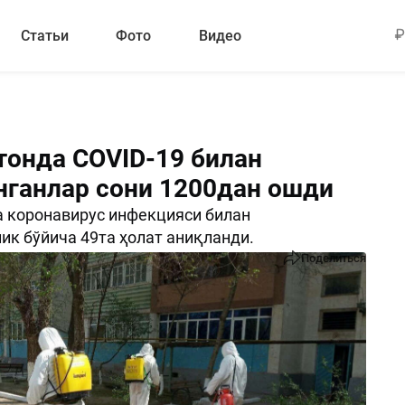
Статьи
Фото
Видео
тонда COVID-19 билан
нганлар сони 1200дан ошди
 коронавирус инфекцияси билан
ик бўйича 49та ҳолат аниқланди.
Поделиться