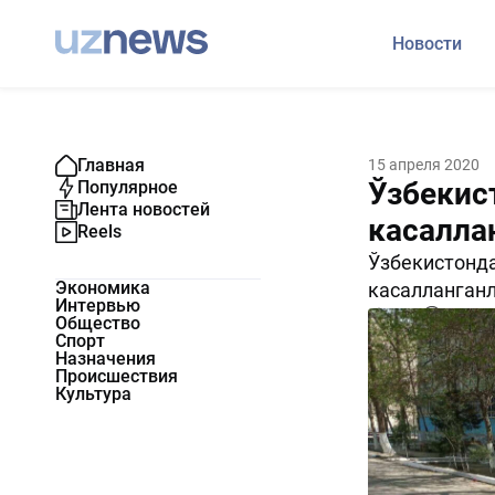
Новости
Главная
15 апреля 2020
Ўзбекис
Популярное
Лента новостей
касалла
Reels
Ўзбекистонда
Экономика
касалланганл
Интервью
1645
0
Общество
Спорт
Назначения
Происшествия
Культура