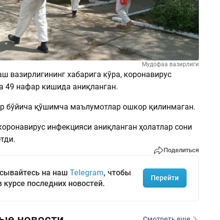
Мудофаа вазирлиги
аш вазирлигининг хабарига кўра, коронавирус
а 49 нафар кишида аниқланган.
р бўйича қўшимча маълумотлар ошкор қилинмаган.
коронавирус инфекцияси аниқланган ҳолатлар сони
тди.
Поделиться
сывайтесь на наш
Telegram
, чтобы
Перейти
в курсе последних новостей.
ые новости
Смотреть еще