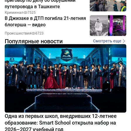
приговор по делу об обрушении
путепровода в Ташкенте
Криминал
7525
В Джизаке в ДТП погибла 21-летняя
блогерша — видео
Происшествия
6723
Популярные новости
Смотреть еще
Одна из первых школ, внедривших 12-летнее
образование: Smart School открыла набор на
2026–2027 учебный год