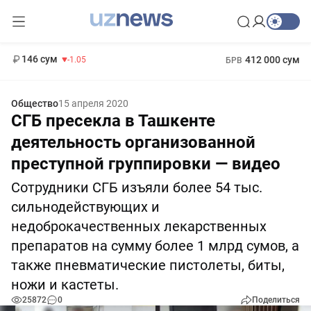
11 887 сум
-55.49
13 717 сум
1 271 000 сум
-25.83
МРОТ
146 сум
412 000 сум
-1.05
БРВ
Общество
15 апреля 2020
СГБ пресекла в Ташкенте
деятельность организованной
преступной группировки — видео
Сотрудники СГБ изъяли более 54 тыс.
сильнодействующих и
недоброкачественных лекарственных
препаратов на сумму более 1 млрд сумов, а
также пневматические пистолеты, биты,
ножи и кастеты.
25872
0
Поделиться