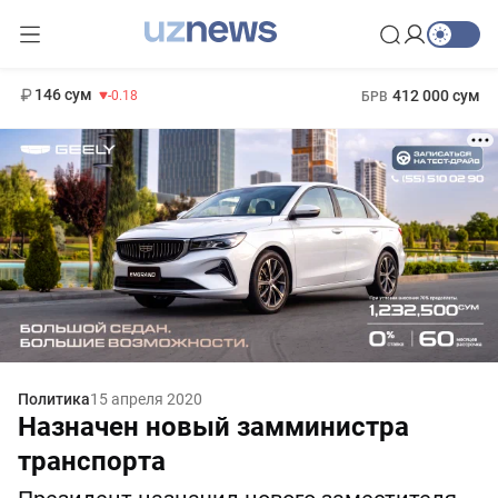
11 916 сум
28.92
13 749 сум
1 271 000 сум
32.19
МРОТ
146 сум
412 000 сум
-0.18
БРВ
Политика
15 апреля 2020
Назначен новый замминистра
транспорта