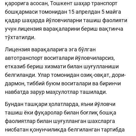
қарорига асосан, Тошкент шаҳар транспорт
бошқармаси томонидан 15 апрелдан 5 майга
қадар шаҳарда йўловчиларни ташиш фаолияти
учун лицензия варақаларини бериш вақтинча
тўхтатилди.
Лицензия варақаларига эга бўлган
автотранспорт воситалари йўловчиларсиз,
етказиб бериш хизмати билан шуғулланиши
белгиланди. Улар томонидан озиқ-овқат, дори-
дармон, тиббий буюм воситалари ва биринчи
навбатда зарур маҳсулотлар ташилади.
Бундан ташқари ҳолатларда, яъни йўловчи
ташиш ёки фуқаролар билан боғлиқ бошқа
фаолиятлар билан шуғулланган шахсларга
нисбатан қонунчиликда белгиланган тартибда