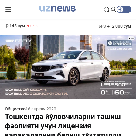
11 952 сум
36.46
13 780 сум
1 271 000 сум
30.12
МРОТ
145 сум
412 000 сум
-0.98
БРВ
Общество
16 апреля 2020
Тошкентда йўловчиларни ташиш
фаолияти учун лицензия
варақаларини бериш тўхтатилди