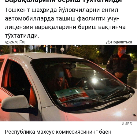
Тошкент шаҳрида йўловчиларни енгил
автомобилларда ташиш фаолияти учун
лицензия варақаларини бериш вақтинча
тўхтатилди.
2676
0
Поделиться
ИИББ
Республика махсус комиссиясининг баён