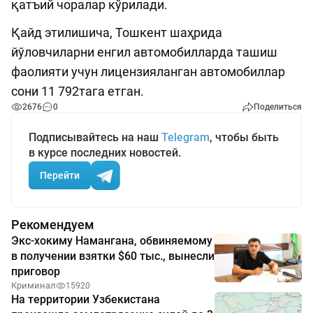
қатъий чоралар кўрилади.
Қайд этилишича, Тошкент шаҳрида
йўловчиларни енгил автомобилларда ташиш
фаолияти учун лицензияланган автомобиллар
сони 11 792тага етган.
2676
0
Поделиться
Подписывайтесь на наш
Telegram
, чтобы быть
в курсе последних новостей.
Перейти
Рекомендуем
Экс-хокиму Намангана, обвиняемому
в получении взятки $60 тыс., вынесли
приговор
Криминал
15920
На территории Узбекистана