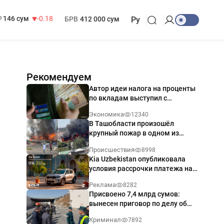
13 749 сум
32.19
МРОТ
1 271 000 сум
146 сум
-0.18
БРВ
412 000 сум
Ру
Рекомендуем
Автор идеи налога на проценты
по вкладам выступил с
разъяснением
Экономика
12340
В Ташобласти произошёл
крупный пожар в одном из
магазинов — видео
Происшествия
8998
Kia Uzbekistan опубликовала
условия рассрочки платежа на
Kia Sonet со ставкой от 0%
Реклама
8282
годовых
Присвоено 7,4 млрд сумов:
вынесен приговор по делу об
обрушении путепровода в
Криминал
7892
Ташкенте