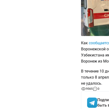
Как
сообщаетс
Воронежской о
Узбекистана им
Воронеж из Мо
В течение 10 д
только 8 апрел
не удалось.
9565
0
Подпи
быть 