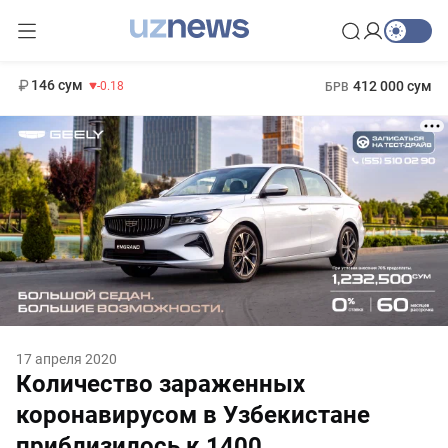
11 916 сум
28.92
13 749 сум
1 271 000 сум
32.19
МРОТ
146 сум
412 000 сум
-0.18
БРВ
17 апреля 2020
Количество зараженных
коронавирусом в Узбекистане
приблизилось к 1400