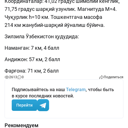
Координаталар: 41,02 градус шимолий кенглик,
71,75 градус шарқий узунлик. Магнитуда М=4.
Чуқурлик h=10 км. Тошкентгача масофа
214 км жанубий-шарқий йўналиш бўйича.
Зилзила Ўзбекистон ҳудудида:
Наманган: 7 км, 4 балл
Андижон: 57 км, 2 балл
Фарғона: 71 км, 2 балл
2613
0
Поделиться
Подписывайтесь на наш
Telegram
, чтобы быть
в курсе последних новостей.
Перейти
Рекомендуем