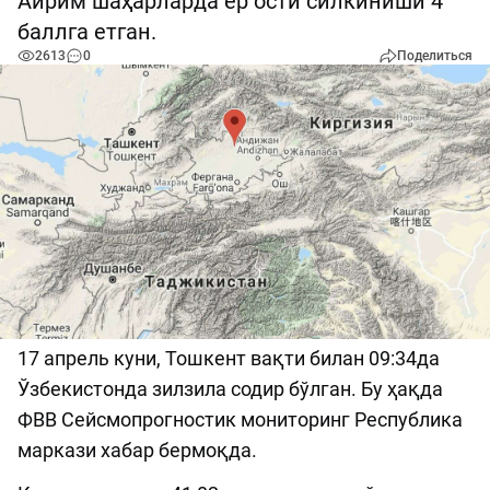
Айрим шаҳарларда ер ости силкиниши 4
баллга етган.
2613
0
Поделиться
17 апрель куни, Тошкент вақти билан 09:34да
Ўзбекистонда зилзила содир бўлган. Бу ҳақда
ФВВ Сейсмопрогностик мониторинг Республика
маркази хабар бермоқда.