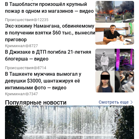
В Ташобласти произошёл крупный
пожар в одном из магазинов — видео
Происшествия
12235
Экс-хокиму Намангана, обвиняемому
в получении взятки $60 тыс., вынесли
приговор
Криминал
8727
В Джизаке в ДТП погибла 21-летняя
блогерша — видео
Происшествия
8714
В Ташкенте мужчина вымогал у
девушки $3000, шантажируя её
интимными фото — видео
Криминал
7347
Популярные новости
Смотреть еще