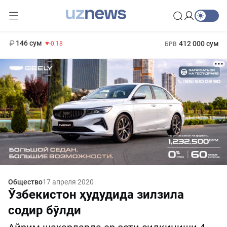
11 916 сум
28.92
13 749 сум
1 271 000 сум
32.19
МРОТ
146 сум
412 000 сум
-0.18
БРВ
Общество
17 апреля 2020
Ўзбекистон ҳудудида зилзила
содир бўлди