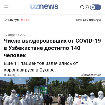
11 916 сум
28.92
13 749 сум
1 271 000 сум
32.19
МРОТ
146 сум
412 000 сум
-0.18
БРВ
17 апреля 2020
Число выздоровевших от COVID-19
в Узбекистане достигло 140
человек
Еще 11 пациентов излечились от
коронавируса в Бухаре.
4403
0
Поделиться