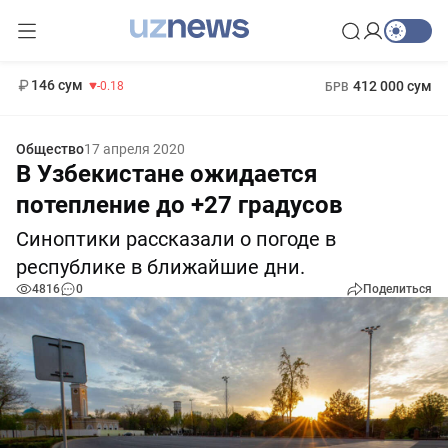
11 916 сум
28.92
13 749 сум
1 271 000 сум
32.19
МРОТ
146 сум
412 000 сум
-0.18
БРВ
Общество
17 апреля 2020
В Узбекистане ожидается
потепление до +27 градусов
Синоптики рассказали о погоде в
республике в ближайшие дни.
4816
0
Поделиться