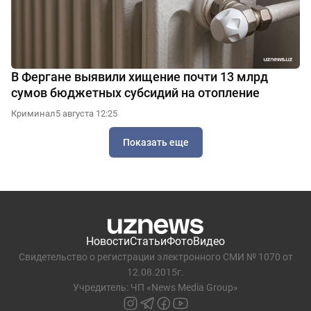
В Фергане выявили хищение почти 13 млрд
сумов бюджетных субсидий на отопление
Криминал
5 августа 12:25
Показать еще
Новости
Статьи
Фото
Видео
Свидетельство о регистрации электронного СМИ № 1070 от
12.08.2015г.
Учредитель: ЧП «News Media Group»