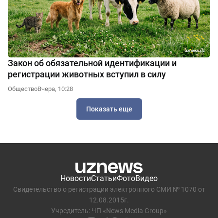
Закон об обязательной идентификации и
регистрации животных вступил в силу
Общество
Вчера, 10:28
Показать еще
Новости
Статьи
Фото
Видео
Свидетельство о регистрации электронного СМИ № 1070 от
12.08.2015г.
Учредитель: ЧП «News Media Group»