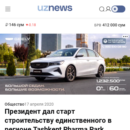
11 916 сум
28.92
13 749 сум
1 271 000 сум
32.19
МРОТ
146 сум
412 000 сум
-0.18
БРВ
Общество
17 апреля 2020
Президент дал старт
строительству единственного в
регионе Tashkent Pharma Park