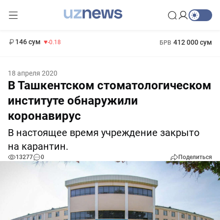
11 916 сум
28.92
13 749 сум
1 271 000 сум
32.19
МРОТ
146 сум
412 000 сум
-0.18
БРВ
18 апреля 2020
В Ташкентском стоматологическом
институте обнаружили
коронавирус
В настоящее время учреждение закрыто
на карантин.
13277
0
Поделиться