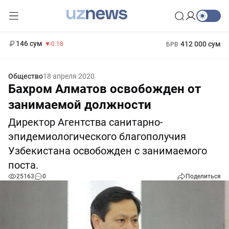
11 916 сум
28.92
13 749 сум
1 271 000 сум
32.19
МРОТ
146 сум
412 000 сум
-0.18
БРВ
Общество
18 апреля 2020
Бахром Алматов освобожден от
занимаемой должности
Директор Агентства санитарно-
эпидемиологического благополучия
Узбекистана освобожден с занимаемого
поста.
25163
0
Поделиться