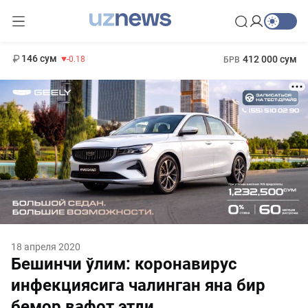
11 916 сум
28.92
13 749 сум
1 271 000 сум
32.19
МРОТ
146 сум
412 000 сум
-0.18
БРВ
18 апреля 2020
Бешинчи ўлим: коронавирус
инфекциясига чалинган яна бир
бемор вафот этди