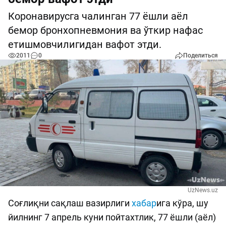
Коронавирусга чалинган 77 ёшли аёл
бемор бронхопневмония ва ўткир нафас
етишмовчилигидан вафот этди.
2011
0
Поделиться
UzNews.uz
Соғлиқни сақлаш вазирлиги
хабар
ига кўра, шу
йилнинг 7 апрель куни пойтахтлик, 77 ёшли (аёл)