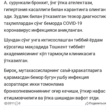
А. сурункали бронхит, ўнг ўпка ателектази,
гипертония касаллиги билан карантинга олинган
эди. Зудлик билан ўтказилган тезкор диагностик
таҳлиллардан сўнг беморда COVID-19
коронавирус инфекцияси аниқланган.
Шундан сўнг унга ихтисослашган тиббий ёрдам
кўрсатиш мақсадида Тошкент тиббиёт
академиясининг кўп тармоқли клиникасига
ўтказилган.
Бироқ, мутахассисларнинг саъй-ҳаракатларига
қарамасдан бемор бугун ушбу инфекция
асоратлари: икки томонлама
бронхопневмониянинг оғир кечиши, ўткир нафас
етишмовчилиги ва ўпка шишидан вафот этди.
2011
0
Поделиться