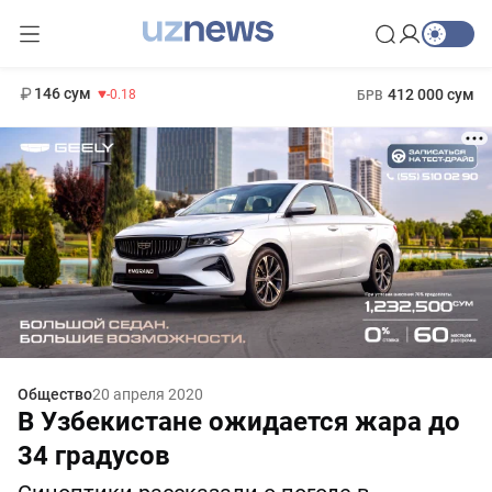
11 916 сум
28.92
13 749 сум
1 271 000 сум
32.19
МРОТ
146 сум
412 000 сум
-0.18
БРВ
Общество
20 апреля 2020
В Узбекистане ожидается жара до
34 градусов