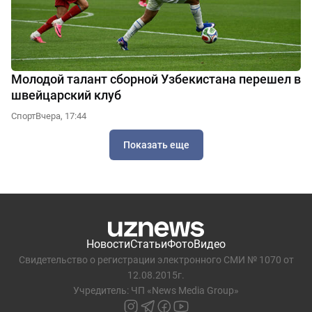
Молодой талант сборной Узбекистана перешел в
швейцарский клуб
Спорт
Вчера, 17:44
Показать еще
Новости
Статьи
Фото
Видео
Свидетельство о регистрации электронного СМИ № 1070 от
12.08.2015г.
Учредитель: ЧП «News Media Group»