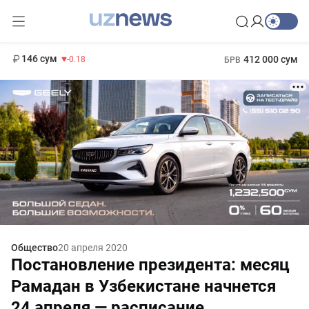
11 916 сум
28.92
13 749 сум
1 271 000 сум
32.19
МРОТ
146 сум
412 000 сум
-0.18
БРВ
Общество
20 апреля 2020
Постановление президента: месяц
Рамадан в Узбекистане начнется
24 апреля — расписание