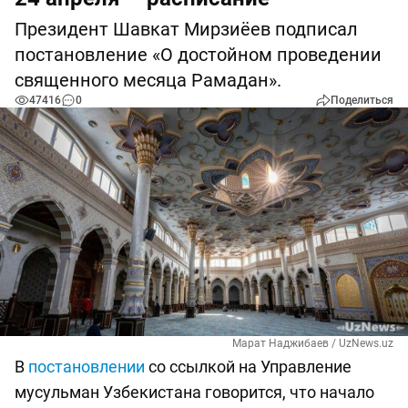
Президент Шавкат Мирзиёев подписал
постановление «О достойном проведении
священного месяца Рамадан».
47416
0
Поделиться
Марат Наджибаев / UzNews.uz
В
постановлении
со ссылкой на Управление
мусульман Узбекистана говорится, что начало