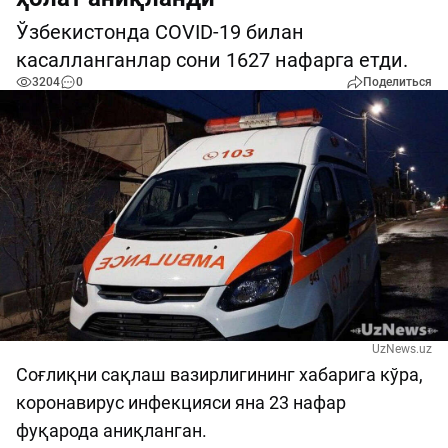
Ўзбекистонда COVID-19 билан
касалланганлар сони 1627 нафарга етди.
3204
0
Поделиться
UzNews.uz
Соғлиқни сақлаш вазирлигининг хабарига кўра,
коронавирус инфекцияси яна 23 нафар
фуқарода аниқланган.