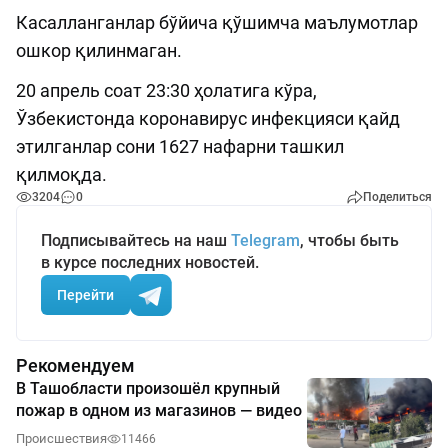
Касалланганлар бўйича қўшимча маълумотлар
ошкор қилинмаган.
20 апрель соат 23:30 ҳолатига кўра,
Ўзбекистонда коронавирус инфекцияси қайд
этилганлар сони 1627 нафарни ташкил
қилмоқда.
3204
0
Поделиться
Подписывайтесь на наш
Telegram
, чтобы быть
в курсе последних новостей.
Перейти
Рекомендуем
В Ташобласти произошёл крупный
пожар в одном из магазинов — видео
Происшествия
11466