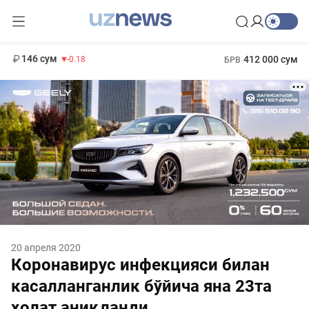
11 916 сум
28.92
13 749 сум
1 271 000 сум
32.19
МРОТ
146 сум
412 000 сум
-0.18
БРВ
20 апреля 2020
Коронавирус инфекцияси билан
касалланганлик бўйича яна 23та
ҳолат аниқланди