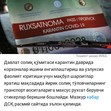
Тошкент шаҳар ИИББ
Давлат солиқ қўмитаси карантин даврида
корхоналар ишини енгиллаштириш ва узлуксиз
фаолият юритиши учун мақбул шароитлар
яратиш мақсадида йирик солиқ тўловчиларнинг
транспорт воситаларига махсус рухсат берувчи
стикерлар беришни бошлайди. Мазкур
хабар
ДСҚ расмий сайтида эълон қилинди.