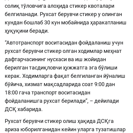
солиқ тўловчига алоҳида стикер квоталари
белгиланади. Рухсат берувчи стикер у олинган
кундан бошлаб 30 кун мобайнида ҳаракатланиш
ҳуқуқини беради.
“Автотранспорт воситасидан фойдаланиш учун
рухсат берувчи стикер олган ходимлар меҳнат
дафтарчасининг нусхаси ва иш жойидан
берилган тасдиқловчи ҳужжатга эга бўлиши
керак. Ходимларга фақат белгиланган йўналиш
бўйича, хизмат мақсадларида соат 9:00 дан
18:00 гача транспорт воситасидан
фойдаланишга рухсат берилади”, – дейилади
ДСҚ хабарида.
Рухсат берувчи стикер олиш ҳақида ДСҚга
ариза юборилганидан кейин уларга тузатишлар