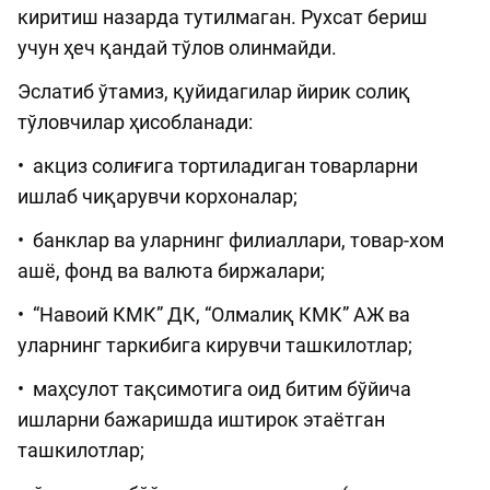
киритиш назарда тутилмаган. Рухсат бериш
учун ҳеч қандай тўлов олинмайди.
Эслатиб ўтамиз, қуйидагилар йирик солиқ
тўловчилар ҳисобланади:
• акциз солиғига тортиладиган товарларни
ишлаб чиқарувчи корхоналар;
• банклар ва уларнинг филиаллари, товар-хом
ашё, фонд ва валюта биржалари;
• “Навоий КМК” ДК, “Олмалиқ КМК” АЖ ва
уларнинг таркибига кирувчи ташкилотлар;
• маҳсулот тақсимотига оид битим бўйича
ишларни бажаришда иштирок этаётган
ташкилотлар;