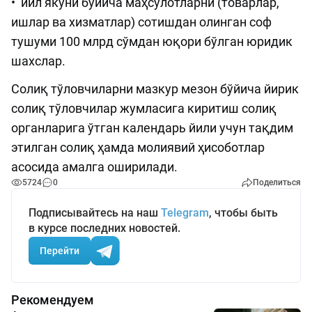
• йил якуни бўйича маҳсулотларни (товарлар,
ишлар ва хизматлар) сотишдан олинган соф
тушуми 100 млрд сўмдан юқори бўлган юридик
шахслар.
Солиқ тўловчиларни мазкур мезон бўйича йирик
солиқ тўловчилар жумласига киритиш солиқ
органларига ўтган календарь йили учун тақдим
этилган солиқ ҳамда молиявий ҳисоботлар
асосида амалга оширилади.
5724
0
Поделиться
Подписывайтесь на наш
Telegram
, чтобы быть
в курсе последних новостей.
Перейти
Рекомендуем