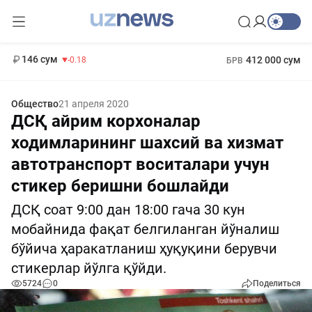
11 916 сум
28.92
13 749 сум
1 271 000 сум
32.19
МРОТ
146 сум
412 000 сум
-0.18
БРВ
Общество
21 апреля 2020
ДСҚ айрим корхоналар
ходимларининг шахсий ва хизмат
автотранспорт воситалари учун
стикер беришни бошлайди
ДСҚ соат 9:00 дан 18:00 гача 30 кун
мобайнида фақат белгиланган йўналиш
бўйича ҳаракатланиш ҳуқуқини берувчи
стикерлар йўлга қўйди.
5724
0
Поделиться