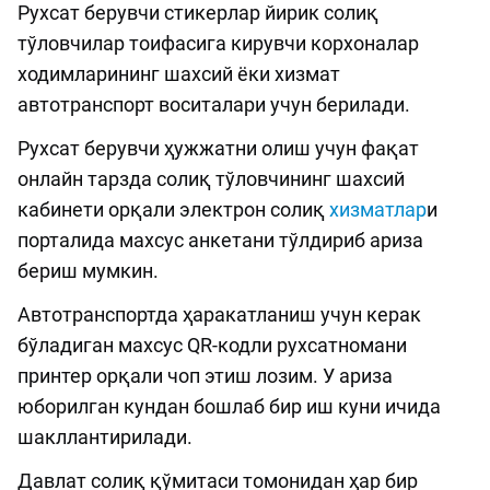
Рухсат берувчи стикерлар йирик солиқ
тўловчилар тоифасига кирувчи корхоналар
ходимларининг шахсий ёки хизмат
автотранспорт воситалари учун берилади.
Рухсат берувчи ҳужжатни олиш учун фақат
онлайн тарзда солиқ тўловчининг шахсий
кабинети орқали электрон солиқ
хизматлар
и
порталида махсус анкетани тўлдириб ариза
бериш мумкин.
Автотранспортда ҳаракатланиш учун керак
бўладиган махсус QR-кодли рухсатномани
принтер орқали чоп этиш лозим. У ариза
юборилган кундан бошлаб бир иш куни ичида
шакллантирилади.
Давлат солиқ қўмитаси томонидан ҳар бир