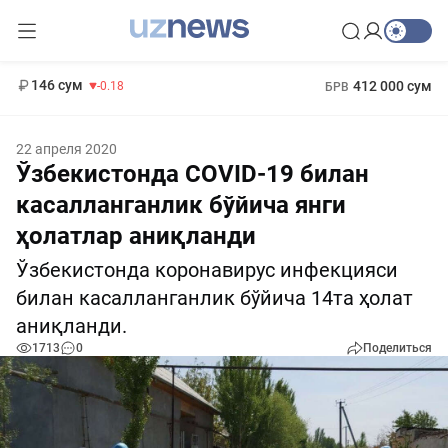
11 916 сум
28.92
13 749 сум
1 271 000 сум
32.19
МРОТ
146 сум
412 000 сум
-0.18
БРВ
22 апреля 2020
Ўзбекистонда COVID-19 билан
касалланганлик бўйича янги
ҳолатлар аниқланди
Ўзбекистонда коронавирус инфекцияси
билан касалланганлик бўйича 14та ҳолат
аниқланди.
1713
0
Поделиться