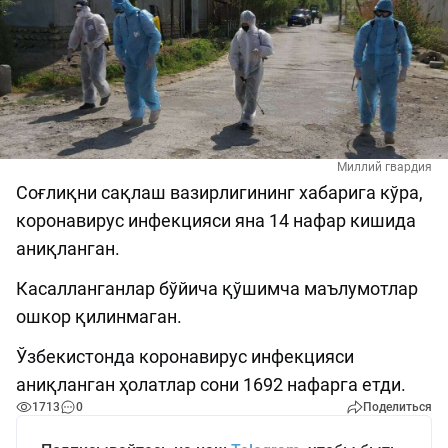
Миллий гвардия
Соғлиқни сақлаш вазирлигининг хабарига кўра,
коронавирус инфекцияси яна 14 нафар кишида
аниқланган.
Касалланганлар бўйича қўшимча маълумотлар
ошкор қилинмаган.
Ўзбекистонда коронавирус инфекцияси
аниқланган ҳолатлар сони 1692 нафарга етди.
1713
0
Поделиться