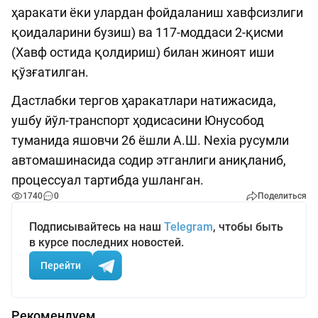
ҳаракати ёки улардан фойдаланиш хавфсизлиги
қоидаларини бузиш) ва 117-моддаси 2-қисми
(Хавф остида қолдириш) билан жиноят иши
қўзғатилган.
Дастлабки тергов ҳаракатлари натижасида,
ушбу йўл-транспорт ҳодисасини Юнусобод
туманида яшовчи 26 ёшли А.Ш. Nexia русумли
автомашинасида содир этганлиги аниқланиб,
процессуал тартибда ушланган.
1740
0
Поделиться
Подписывайтесь на наш
Telegram
, чтобы быть
в курсе последних новостей.
Перейти
Рекомендуем