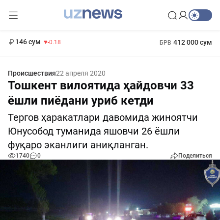
11 916 сум
28.92
13 749 сум
1 271 000 сум
32.19
МРОТ
146 сум
412 000 сум
-0.18
БРВ
Происшествия
22 апреля 2020
Тошкент вилоятида ҳайдовчи 33
ёшли пиёдани уриб кетди
Тергов ҳаракатлари давомида жиноятчи
Юнусобод туманида яшовчи 26 ёшли
фуқаро эканлиги аниқланган.
1740
0
Поделиться