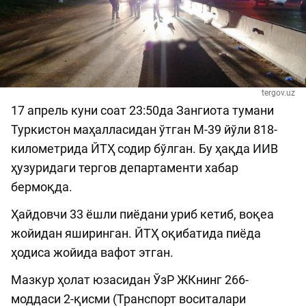
tergov.uz
17 апрель куни соат 23:50да Зангиота тумани
Туркистон маҳалласидан ўтган М-39 йўли 818-
километрида ЙТҲ содир бўлган. Бу ҳақда ИИВ
ҳузуридаги тергов департаменти хабар
бермоқда.
Ҳайдовчи 33 ёшли пиёдани уриб кетиб, воқеа
жойидан яширинган. ЙТҲ оқибатида пиёда
ҳодиса жойида вафот этган.
Мазкур ҳолат юзасидан ЎзР ЖКнинг 266-
моддаси 2-қисми (Транспорт воситалари