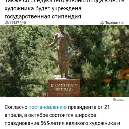
Также со следующего учебного года в честь
художника будет учреждена
государственная стипендия.
11937
0
Поделиться
Яндекс
Согласно
постановлению
президента от 21
апреля, в октябре состоится широкое
празднование 565-летия великого художника и