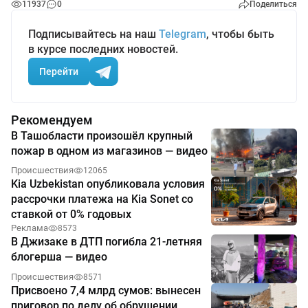
11937
0
Поделиться
Подписывайтесь на наш
Telegram
, чтобы быть
в курсе последних новостей.
Перейти
Рекомендуем
В Ташобласти произошёл крупный
пожар в одном из магазинов — видео
Происшествия
12065
Kia Uzbekistan опубликовала условия
рассрочки платежа на Kia Sonet со
ставкой от 0% годовых
Реклама
8573
В Джизаке в ДТП погибла 21-летняя
блогерша — видео
Происшествия
8571
Присвоено 7,4 млрд сумов: вынесен
приговор по делу об обрушении