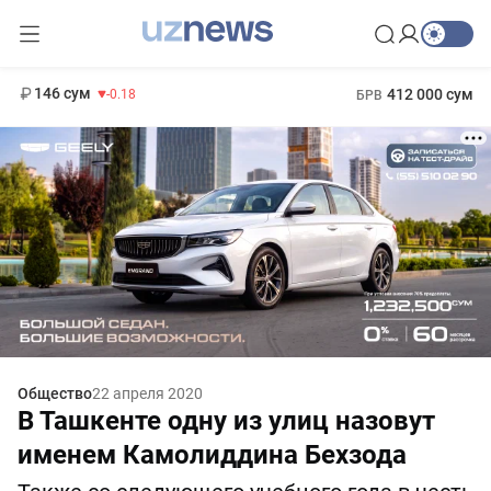
11 916 сум
28.92
13 749 сум
1 271 000 сум
32.19
МРОТ
146 сум
412 000 сум
-0.18
БРВ
Общество
22 апреля 2020
В Ташкенте одну из улиц назовут
именем Камолиддина Бехзода