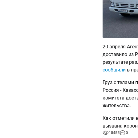
20 апреля Аге
доставило из Р
результате ра
сообщили
в пре
Груз с телами
Россия - Казах
комитета доста
жительства.
Как отметили в
вызвана корон
15455
0