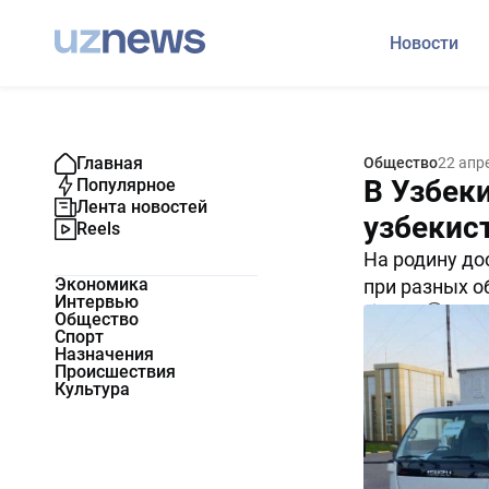
Новости
Главная
Общество
22 апр
В Узбеки
Популярное
Лента новостей
узбекис
Reels
На родину до
Экономика
при разных о
Интервью
15455
0
Общество
Спорт
Назначения
Происшествия
Культура