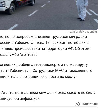
t.me/migratsiyaagentligi
нтство по вопросам внешней трудовой миграции
оссии в Узбекистан тела 17 граждан, погибших в
зличных происшествий на территории РФ. Об этом
сс-службе Агентства.
 погибших прибыл автотранспортом по маршруту
стан - Узбекистан. Сотрудники МЧС и Таможенного
вили тела с пограничного поста по месту
 Агентстве, в данном случае ни одна смерть не была
авирусной инфекцией.
Поделиться