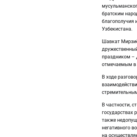
мусульманског
братским наро
благополучия 
Узбекистана.
Шавкат Мирзиё
дружественный
праздником – 
отмечаемым в 
В ходе разгово
взаимодействи
стремительным
В частности, 
государствах 
также недопущ
негативного в
на осуществля