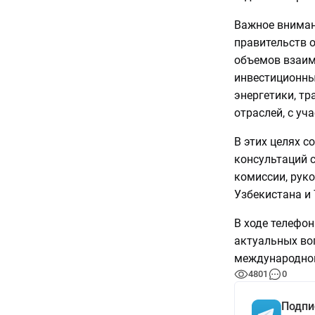
Важное вниман
правительств 
объемов взаим
инвестиционных
энергетики, тр
отраслей, с уч
В этих целях с
консультаций 
комиссии, рук
Узбекистана и 
В ходе телефо
актуальных во
международной
4801
0
Подпи