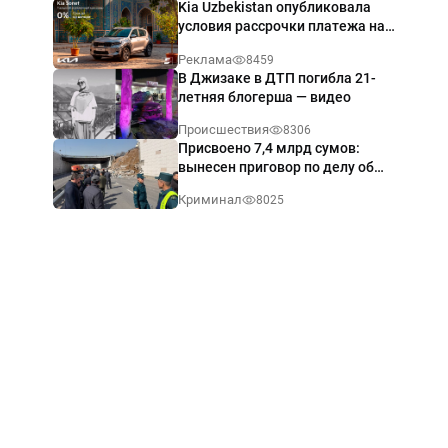
Kia Uzbekistan опубликовала
условия рассрочки платежа на
Kia Sonet со ставкой от 0%
Реклама
8459
годовых
В Джизаке в ДТП погибла 21-
летняя блогерша — видео
Происшествия
8306
Присвоено 7,4 млрд сумов:
вынесен приговор по делу об
обрушении путепровода в
Криминал
8025
Ташкенте