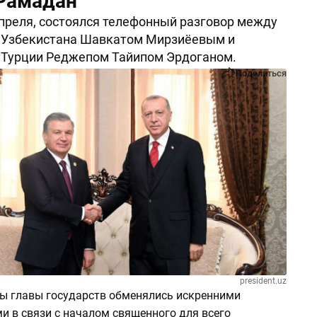
Рамадан
апреля, состоялся телефонный разговор между
 Узбекистана Шавкатом Мирзиёевым и
 Турции Реджепом Тайипом Эрдоганом.
Поделиться
president.uz
ды главы государств обменялись искренними
и в связи с началом священного для всего