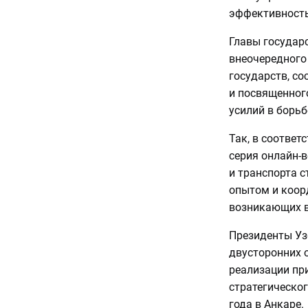
эффективность
Главы государ
внеочередного
государств, с
и посвященног
усилий в борьб
Так, в соответ
серия онлайн-
и транспорта с
опытом и коор
возникающих в
Президенты Уз
двусторонних 
реализации пр
стратегическог
года в Анкаре.