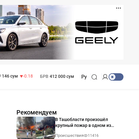
11 916 сум
28.92
13 749 сум
32.19
МРОТ
1 271 000 сум
146 сум
-0.18
БРВ
412 000 сум
Ру
Рекомендуем
В Ташобласти произошёл
крупный пожар в одном из
магазинов — видео
Происшествия
11416