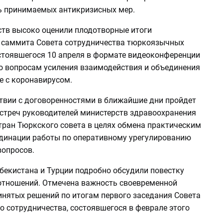
 принимаемых антикризисных мер.
ств высоко оценили плодотворные итоги
 саммита Совета сотрудничества тюркоязычных
остоявшегося 10 апреля в формате видеоконференции
о вопросам усиления взаимодействия и объединения
е с коронавирусом.
ствии с договоренностями в ближайшие дни пройдет
встреч руководителей министерств здравоохранения
тран Тюркского совета в целях обмена практическим
динации работы по оперативному урегулированию
опросов.
бекистана и Турции подробно обсудили повестку
отношений. Отмечена важность своевременной
инятых решений по итогам первого заседания Совета
о сотрудничества, состоявшегося в феврале этого