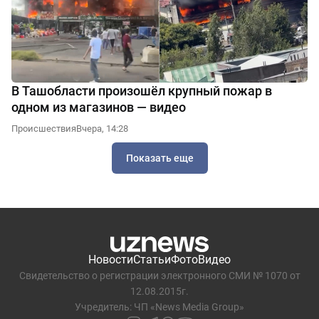
В Ташобласти произошёл крупный пожар в
одном из магазинов — видео
Происшествия
Вчера, 14:28
Показать еще
Новости
Статьи
Фото
Видео
Свидетельство о регистрации электронного СМИ № 1070 от
12.08.2015г.
Учредитель: ЧП «News Media Group»