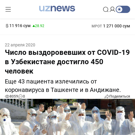
146 сум
-0.18
11 916 сум
1 271 000 сум
28.92
МРОТ
13 749 сум
412 000 сум
32.19
БРВ
22 апреля 2020
Число выздоровевших от COVID-19
в Узбекистане достигло 450
человек
Еще 43 пациента излечились от
коронавируса в Ташкенте и в Андижане.
8059
0
Поделиться