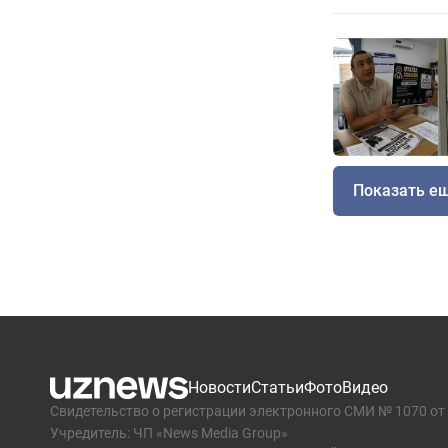
Показать е
Новости
Статьи
Фото
Видео
Свидетельство о регистрации электронного СМИ № 1070 от 
Учредитель: ЧП «News Media Group»