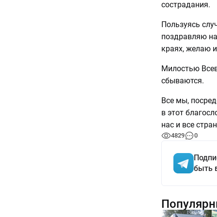
сострадания.
Пользуясь случ
поздравляю на
краях, желаю и
Милостью Всев
сбываются.
Все мы, посред
в этот благосл
нас и все стра
4829
0
Подпи
быть 
Популярн