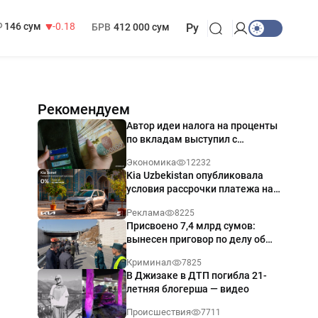
13 749 сум
32.19
МРОТ
1 271 000 сум
146 сум
-0.18
БРВ
412 000 сум
Ру
Рекомендуем
Автор идеи налога на проценты
по вкладам выступил с
разъяснением
Экономика
12232
Kia Uzbekistan опубликовала
условия рассрочки платежа на
Kia Sonet со ставкой от 0%
Реклама
8225
годовых
Присвоено 7,4 млрд сумов:
вынесен приговор по делу об
обрушении путепровода в
Криминал
7825
Ташкенте
В Джизаке в ДТП погибла 21-
летняя блогерша — видео
Происшествия
7711