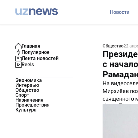
Новости
Главная
Общество
22 апр
Президе
Популярное
Лента новостей
с начал
Reels
Рамада
Экономика
На видеосел
Интервью
Общество
Мирзиёев поз
Спорт
священного 
Назначения
Происшествия
4829
0
Культура