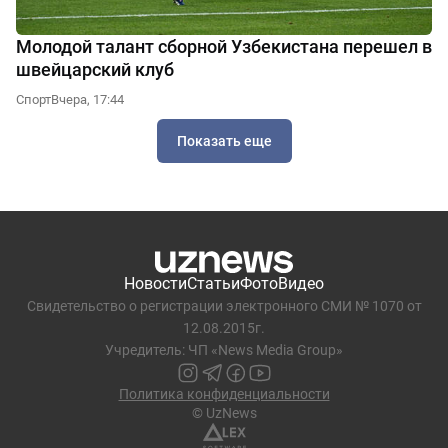
Молодой талант сборной Узбекистана перешел в
швейцарский клуб
Спорт
Вчера, 17:44
Показать еще
Новости
Статьи
Фото
Видео
Свидетельство о регистрации электронного СМИ № 1070 от
12.08.2015г.
Учредитель: ЧП «News Media Group»
Политика конфиденциальности
© UzNews