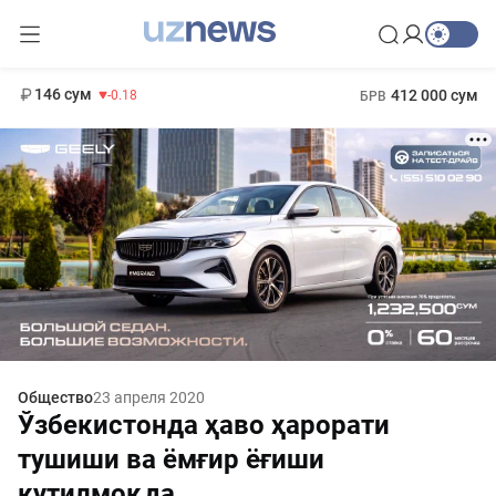
11 916 сум
28.92
13 749 сум
1 271 000 сум
32.19
МРОТ
146 сум
412 000 сум
-0.18
БРВ
Общество
23 апреля 2020
Ўзбекистонда ҳаво ҳарорати
тушиши ва ёмғир ёғиши
кутилмоқда