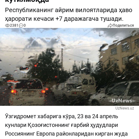
Республиканинг айрим вилоятларида ҳаво
ҳарорати кечаси +7 даражагача тушади.
2381
0
Поделиться
UzNews.uz
Ўзгидромет хабарига кўра, 23 ва 24 апрель
кунлари Қозоғистоннинг ғарбий ҳудудлари
Россиянинг Европа районларидан кирган жуда