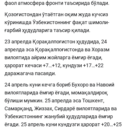
фаол атмосфера фронти таъсирида бўлади.
Қозоғистондан ўтаётган оқим жуда кучсиз
кўринишда Ўзбекистоннинг фақат шимоли-
ғарбий ҳудудларига таъсир қилади.
23 апрелда Қорақалпоғистон ҳудудида, 24
апрелда эса Қорақалпоғистонда ва Хоразм
вилоятида айрим жойларга ёмғир ёғади,
ҳарорат кечаси +7…+12, кундузи +17…+22
даражагача пасаяди.
24 апрель куни кечга бориб Бухоро ва Навоий
вилоятларида ёмғир ёғади, момақалдироқ
бўлиши мумкин. 25 апрелда эса Тошкент,
Самарқанд, Жиззах, Сирдарё вилоятларида ва
Ўзбекистоннинг жанубий ҳудудларида ёмғир
ёғади. 25 апрель куни кундузги ҳарорат +20…+25