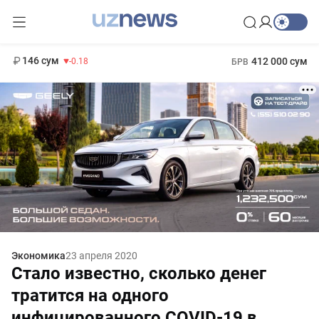
11 916 сум
28.92
13 749 сум
1 271 000 сум
32.19
МРОТ
146 сум
412 000 сум
-0.18
БРВ
Экономика
23 апреля 2020
Стало известно, сколько денег
тратится на одного
инфицированного COVID-19 в