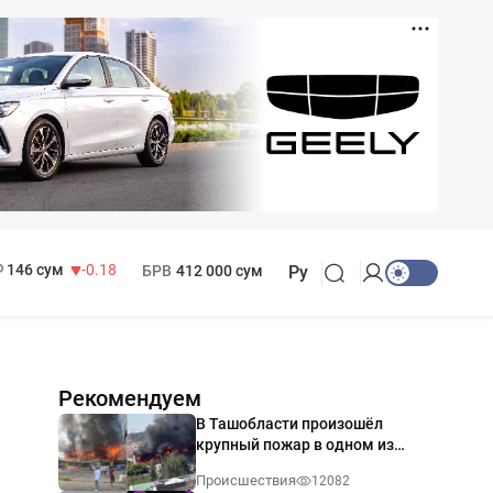
11 916 сум
28.92
13 749 сум
32.19
МРОТ
1 271 000 сум
146 сум
-0.18
БРВ
412 000 сум
Ру
Рекомендуем
В Ташобласти произошёл
крупный пожар в одном из
магазинов — видео
Происшествия
12082