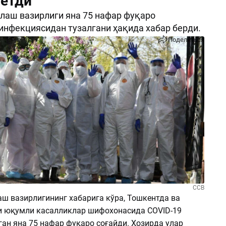
 етди
лаш вазирлиги яна 75 нафар фуқаро
инфекциясидан тузалгани ҳақида хабар берди.
Поделиться
ССВ
аш вазирлигининг хабарига кўра, Тошкентда ва
и юқумли касалликлар шифохонасида COVID-19
ан яна 75 нафар фуқаро соғайди. Ҳозирда улар