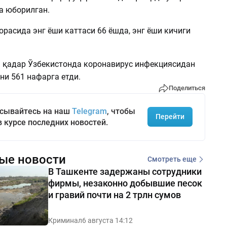
а юборилган.
расида энг ёши каттаси 66 ёшда, энг ёши кичиги
а қадар Ўзбекистонда коронавирус инфекциясидан
ни 561 нафарга етди.
Поделиться
сывайтесь на наш
Telegram
, чтобы
Перейти
в курсе последних новостей.
ые новости
Смотреть еще
В Ташкенте задержаны сотрудники
фирмы, незаконно добывшие песок
и гравий почти на 2 трлн сумов
Криминал
6 августа 14:12