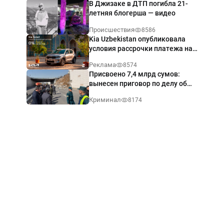
В Джизаке в ДТП погибла 21-
летняя блогерша — видео
Происшествия
8586
Kia Uzbekistan опубликовала
условия рассрочки платежа на
Kia Sonet со ставкой от 0%
Реклама
8574
годовых
Присвоено 7,4 млрд сумов:
вынесен приговор по делу об
обрушении путепровода в
Криминал
8174
Ташкенте