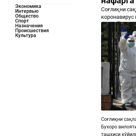
нафарга
Экономика
Соғлиқни сақ
Интервью
Общество
коронавирус 
Спорт
2594
0
Назначения
Происшествия
Культура
Соғлиқни сақл
Бухоро вилоят
ташхиси қўйилг