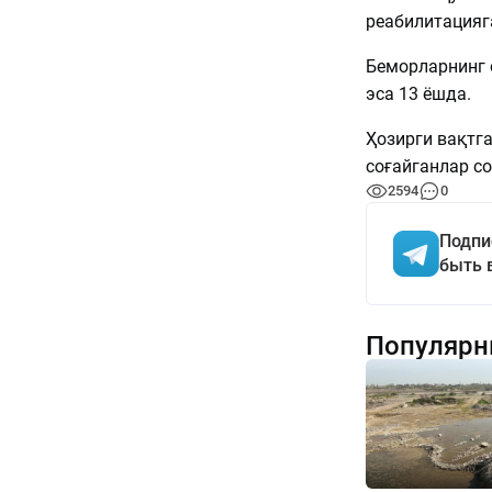
реабилитацияг
Беморларнинг о
эса 13 ёшда.
Ҳозирги вақтг
соғайганлар со
2594
0
Подпи
быть 
Популярн