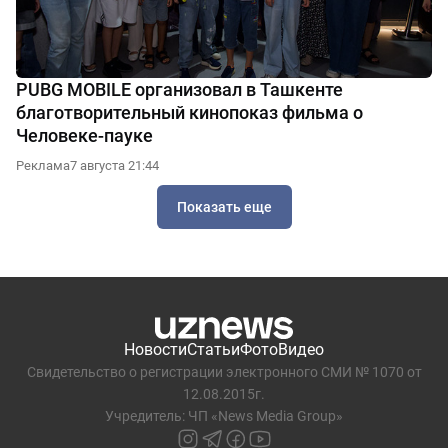
PUBG MOBILE организовал в Ташкенте
благотворительный кинопоказ фильма о
Человеке-пауке
Реклама
7 августа 21:44
Показать еще
Новости
Статьи
Фото
Видео
Свидетельство о регистрации электронного СМИ № 1070 от
12.08.2015г.
Учредитель: ЧП «News Media Group»