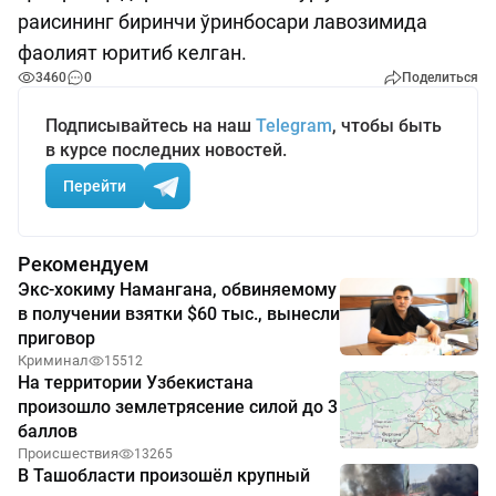
раисининг биринчи ўринбосари лавозимида
фаолият юритиб келган.
3460
0
Поделиться
Подписывайтесь на наш
Telegram
, чтобы быть
в курсе последних новостей.
Перейти
Рекомендуем
Экс-хокиму Намангана, обвиняемому
в получении взятки $60 тыс., вынесли
приговор
Криминал
15512
На территории Узбекистана
произошло землетрясение силой до 3
баллов
Происшествия
13265
В Ташобласти произошёл крупный