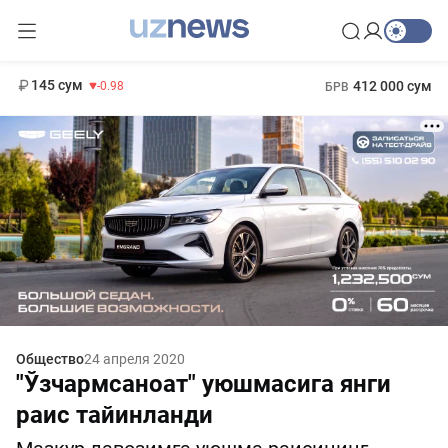
11 952 сум
36.46
13 780 сум
1 271 000 сум
30.12
МРОТ
145 сум
412 000 сум
-0.98
БРВ
Общество
24 апреля 2020
"Ўзчармсаноат" уюшмасига янги
раис тайинланди