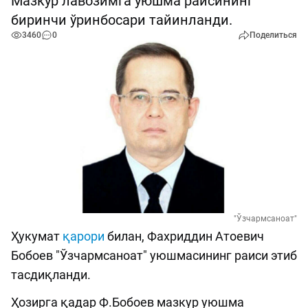
Мазкур лавозимга уюшма раисининг
биринчи ўринбосари тайинланди.
3460
0
Поделиться
"Ўзчармсаноат"
Ҳукумат
қарори
билан, Фахриддин Атоевич
Бобоев "Ўзчармсаноат" уюшмасининг раиси этиб
тасдиқланди.
Ҳозирга қадар Ф.Бобоев мазкур уюшма