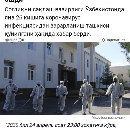
Соғлиқни сақлаш вазирлиги Ўзбекистонда
яна 26 кишига коронавирус
инфекциясидан зарарланиш ташхиси
қўйилгани ҳақида хабар берди.
3066
0
Поделиться
Мудофаа вазирлиги
"2020 йил 24 апрель соат 23:00 ҳолатига кўра,