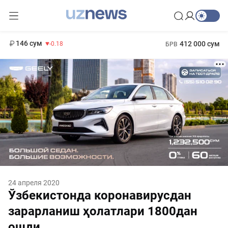
11 916 сум
28.92
13 749 сум
1 271 000 сум
32.19
МРОТ
146 сум
412 000 сум
-0.18
БРВ
24 апреля 2020
Ўзбекистонда коронавирусдан
зарарланиш ҳолатлари 1800дан
ошди