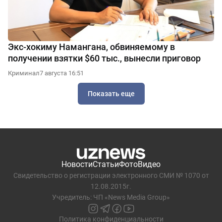
Экс-хокиму Намангана, обвиняемому в
получении взятки $60 тыс., вынесли приговор
Криминал
7 августа 16:51
Показать еще
Новости
Статьи
Фото
Видео
Свидетельство о регистрации электронного СМИ № 1070 от
12.08.2015г.
Учредитель: ЧП «News Media Group»
Политика конфиденциальности