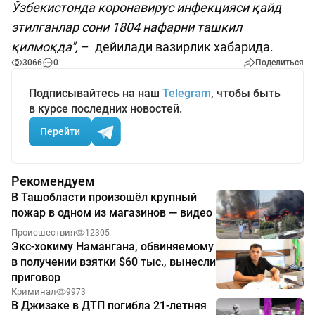
Ўзбекистонда коронавирус инфекцияси қайд
этилганлар сони 1804 нафарни ташкил
қилмоқда",
– дейилади вазирлик хабарида.
3066
0
Поделиться
Подписывайтесь на наш
Telegram
, чтобы быть
в курсе последних новостей.
Перейти
Рекомендуем
В Ташобласти произошёл крупный
пожар в одном из магазинов — видео
Происшествия
12305
Экс-хокиму Намангана, обвиняемому
в получении взятки $60 тыс., вынесли
приговор
Криминал
9973
В Джизаке в ДТП погибла 21-летняя