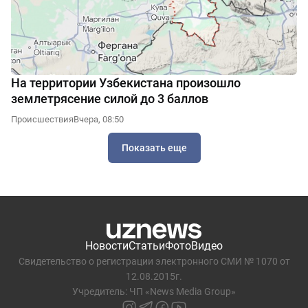
На территории Узбекистана произошло
землетрясение силой до 3 баллов
Происшествия
Вчера, 08:50
Показать еще
Новости
Статьи
Фото
Видео
Свидетельство о регистрации электронного СМИ № 1070 от
12.08.2015г.
Учредитель: ЧП «News Media Group»