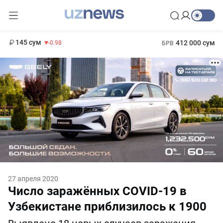
11 952 сум
36.46
13 780 сум
1 271 000 сум
30.12
МРОТ
145 сум
412 000 сум
-0.98
БРВ
27 апреля 2020
Число заражённых COVID-19 в
Узбекистане приблизилось к 1900