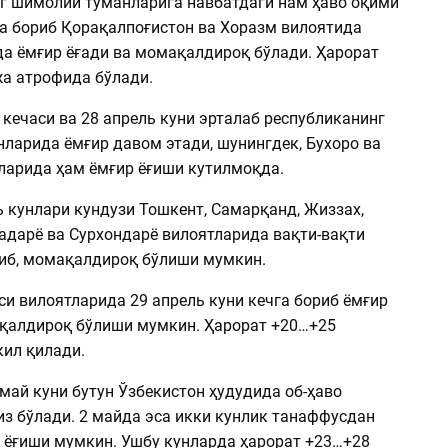
г шимолий туманларига навбатдаги нам ҳаво оқими
га бориб Қорақалпоғистон ва Хоразм вилоятида
а ёмғир ёғади ва момақалдироқ бўлади. Ҳарорат
а атрофида бўлади.
 кечаси ва 28 апрель куни эрталаб республиканинг
ларида ёмғир давом этади, шунингдек, Бухоро ва
ларида ҳам ёмғир ёғиши кутилмоқда.
ь кунлари кундузи Тошкент, Самарқанд, Жиззах,
адарё ва Сурхондарё вилоятларида вақти-вақти
ғиб, момақалдироқ бўлиши мумкин.
и вилоятларида 29 апрель куни кечга бориб ёмғир
қалдироқ бўлиши мумкин. Ҳарорат +20…+25
ил қилади.
 май куни бутун Ўзбекистон ҳудудида об-ҳаво
из бўлади. 2 майда эса икки кунлик танаффусдан
р ёғиши мумкин. Ушбу кунларда ҳарорат +23…+28