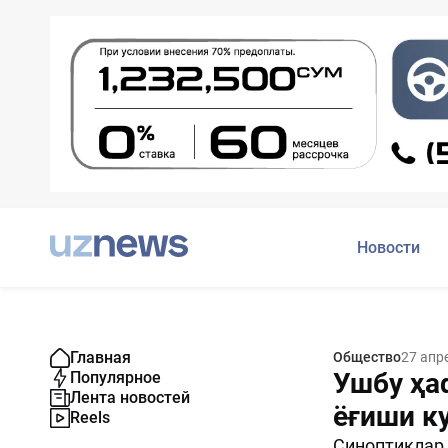
Новости
Главная
Общество
27 апр
Ушбу ҳа
Популярное
Лента новостей
ёғиши к
Reels
Синоптиклар 