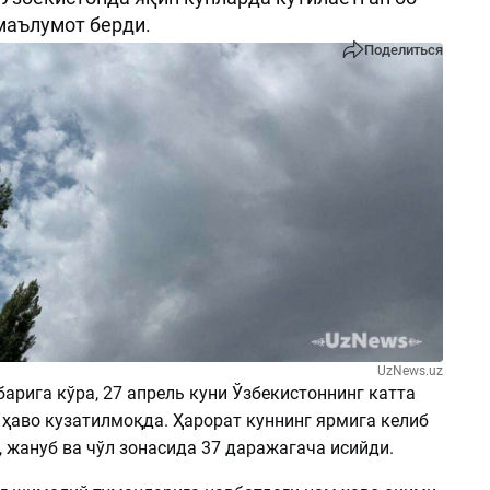
маълумот берди.
Поделиться
UzNews.uz
арига кўра, 27 апрель куни Ўзбекистоннинг катта
 ҳаво кузатилмоқда. Ҳарорат куннинг ярмига келиб
 жануб ва чўл зонасида 37 даражагача исийди.