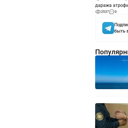
даража атрофи
2537
0
Подпи
быть 
Популярн