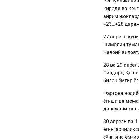
Республиканин
киради ва кеч
айрим жойлард
+23…+28 дараж
27 апрель куни
шимолий туман
Навоий вилоят
28 ва 29 апрел
Сирдарё, Қашқ
билан ёмғир ё
Фарғона водийс
ёғиши ва мома
даражани ташк
30 апрель ва 1
ёғингарчиликс
сўнг, яна ёмғи