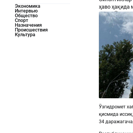
Экономика
ҳаво ҳақида 
Интервью
2537
0
Общество
Спорт
Назначения
Происшествия
Культура
Ўзгидромет хаб
қисмида иссиқ
34 даражагача,