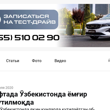
Статьи
Фото
Видео
еля 2020
фтада Ўзбекистонда ёмғир
утилмоқда
Ўзбекистонда яқин кунларда кутилаётган об-