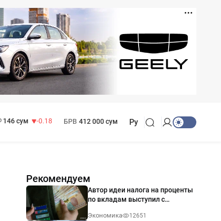
11 916 сум
28.92
13 749 сум
32.19
МРОТ
1 271 000 сум
146 сум
-0.18
БРВ
412 000 сум
Ру
Рекомендуем
Автор идеи налога на проценты
по вкладам выступил с
разъяснением
Экономика
12651