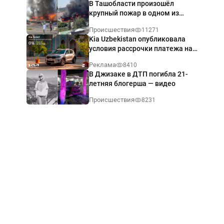
В Ташобласти произошёл
крупный пожар в одном из
магазинов — видео
Происшествия
11271
Kia Uzbekistan опубликовала
условия рассрочки платежа на
Kia Sonet со ставкой от 0%
Реклама
8410
годовых
В Джизаке в ДТП погибла 21-
летняя блогерша — видео
Происшествия
8231