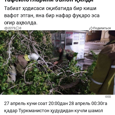
Табиат ҳодисаси оқибатида бир киши
вафот этган, яна бир нафар фуқаро эса
оғир аҳволда.
2273
0
Поделиться
ФВВ
27 апрель куни соат 20:00дан 28 апрель 00:30га
қадар Туркманистон ҳудудидан кучли шамол