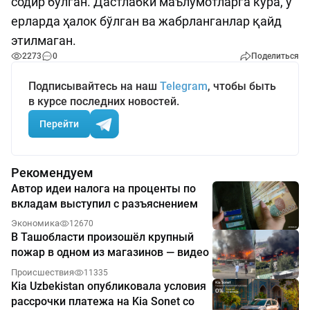
содир бўлган. Дастлабки маълумотларга кўра, у
ерларда ҳалок бўлган ва жабрланганлар қайд
этилмаган.
2273
0
Поделиться
Подписывайтесь на наш
Telegram
, чтобы быть
в курсе последних новостей.
Перейти
Рекомендуем
Автор идеи налога на проценты по
вкладам выступил с разъяснением
Экономика
12670
В Ташобласти произошёл крупный
пожар в одном из магазинов — видео
Происшествия
11335
Kia Uzbekistan опубликовала условия
рассрочки платежа на Kia Sonet со