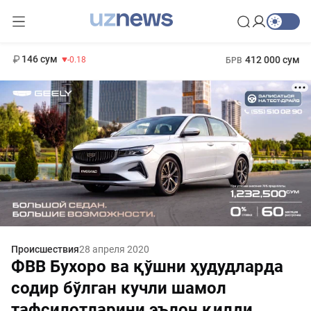
11 916 сум
28.92
13 749 сум
1 271 000 сум
32.19
МРОТ
146 сум
412 000 сум
-0.18
БРВ
Происшествия
28 апреля 2020
ФВВ Бухоро ва қўшни ҳудудларда
содир бўлган кучли шамол
тафсилотларини эълон қилди