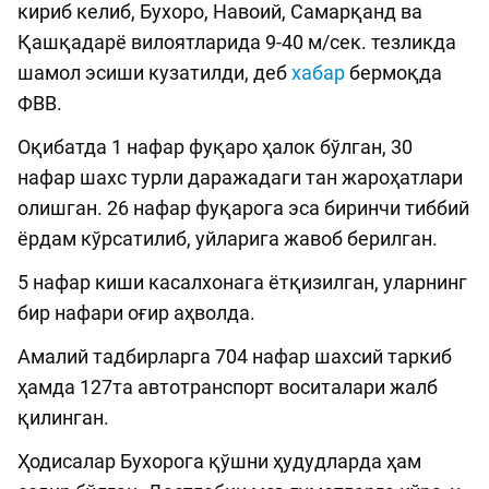
кириб келиб, Бухоро, Навоий, Самарқанд ва
Қашқадарё вилоятларида 9-40 м/сек. тезликда
шамол эсиши кузатилди, деб
хабар
бермоқда
ФВВ.
Оқибатда 1 нафар фуқаро ҳалок бўлган, 30
нафар шахс турли даражадаги тан жароҳатлари
олишган. 26 нафар фуқарога эса биринчи тиббий
ёрдам кўрсатилиб, уйларига жавоб берилган.
5 нафар киши касалхонага ётқизилган, уларнинг
бир нафари оғир аҳволда.
Амалий тадбирларга 704 нафар шахсий таркиб
ҳамда 127та автотранспорт воситалари жалб
қилинган.
Ҳодисалар Бухорога қўшни ҳудудларда ҳам