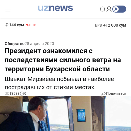
11 916 сум
28.92
13 749 сум
1 271 000 сум
32.19
МРОТ
146 сум
412 000 сум
-0.18
БРВ
Общество
28 апреля 2020
Президент ознакомился с
последствиями сильного ветра на
территории Бухарской области
Шавкат Мирзиёев побывал в наиболее
пострадавших от стихии местах.
13598
0
Поделиться