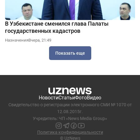
В Узбекистане сменился глава Палаты
государственных кадастров
Назначения
Вчера, 21:49
Показать еще
Новости
Статьи
Фото
Видео
Свидетельство о регистрации электронного СМИ № 1070 от
12.08.2015г.
Учредитель: ЧП «News Media Group»
Политика конфиденциальности
© UzNews