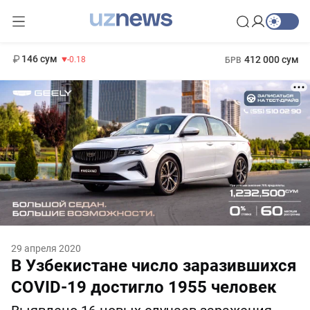
11 916 сум
28.92
13 749 сум
1 271 000 сум
32.19
МРОТ
146 сум
412 000 сум
-0.18
БРВ
29 апреля 2020
В Узбекистане число заразившихся
COVID-19 достигло 1955 человек