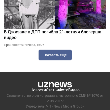
В Джизаке в ДТП погибла 21-летняя блогерша —
видео
Происшествия
Вчера, 16:25
Показать еще
Новости
Статьи
Фото
Видео
Свидетельство о регистрации электронного СМИ № 1070 от
12.08.2015г.
Учредитель: ЧП «News Media Group»