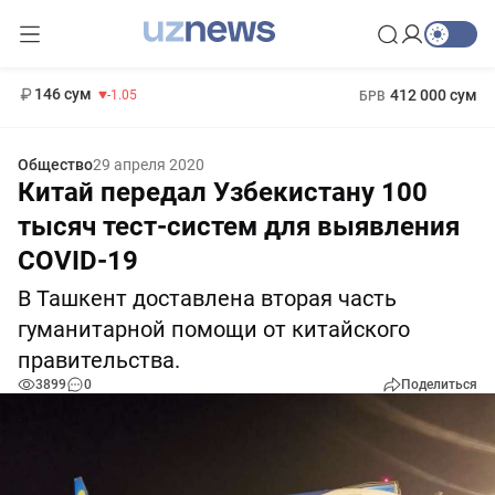
11 887 сум
-55.49
13 717 сум
1 271 000 сум
-25.83
МРОТ
146 сум
412 000 сум
-1.05
БРВ
Общество
29 апреля 2020
Китай передал Узбекистану 100
тысяч тест-систем для выявления
COVID-19
В Ташкент доставлена вторая часть
гуманитарной помощи от китайского
правительства.
3899
0
Поделиться