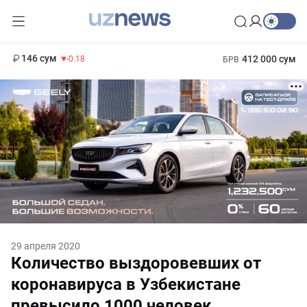
11 916 сум
28.92
13 749 сум
1 271 000 сум
32.19
МРОТ
146 сум
412 000 сум
-0.18
БРВ
29 апреля 2020
Количество выздоровевших от
коронавируса в Узбекистане
превысило 1000 человек