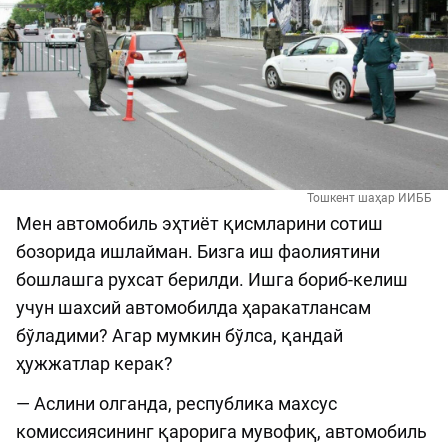
Тошкент шаҳар ИИББ
Мен автомобиль эҳтиёт қисмларини сотиш
бозорида ишлайман. Бизга иш фаолиятини
бошлашга рухсат берилди. Ишга бориб-келиш
учун шахсий автомобилда ҳаракатлансам
бўладими? Агар мумкин бўлса, қандай
ҳужжатлар керак?
— Аслини олганда, республика махсус
комиссиясининг қарорига мувофиқ, автомобиль