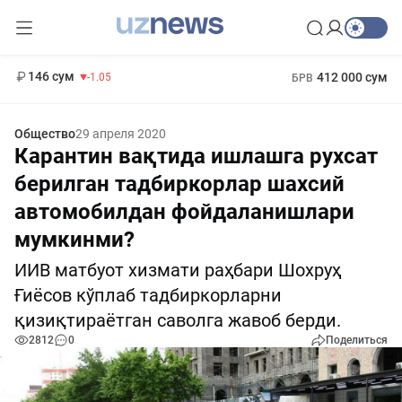
11 887 сум
-55.49
13 717 сум
1 271 000 сум
-25.83
МРОТ
146 сум
412 000 сум
-1.05
БРВ
Общество
29 апреля 2020
Карантин вақтида ишлашга рухсат
берилган тадбиркорлар шахсий
автомобилдан фойдаланишлари
мумкинми?
ИИВ матбуот хизмати раҳбари Шохруҳ
Ғиёсов кўплаб тадбиркорларни
қизиқтираётган саволга жавоб берди.
2812
0
Поделиться