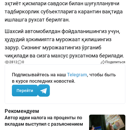
эҳтиёт қисмлари савдоси билан шуғулланувчи
тадбиркорлик субъектларига карантин вақтида
ишлашга рухсат берилган.
Шахсий автомобилдан фойдаланишингиз учун,
ҳудудий ҳокимиятга мурожаат қилишингиз
зарур. Сизнинг мурожаатингиз ўрганиб
чиқилади ва сизга махсус рухсатнома берилади.
2812
0
Поделиться
Подписывайтесь на наш
Telegram
, чтобы быть
в курсе последних новостей.
Перейти
Рекомендуем
Автор идеи налога на проценты по
вкладам выступил с разъяснением