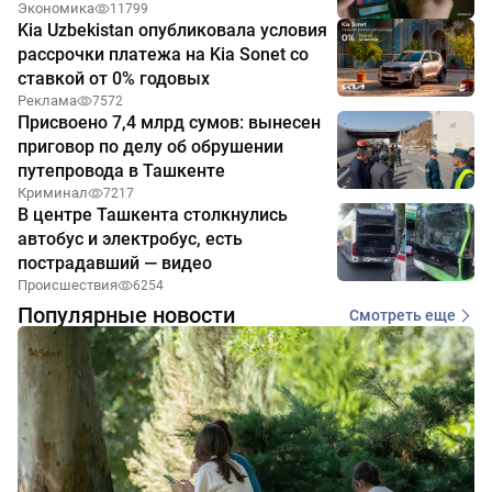
Экономика
11799
Kia Uzbekistan опубликовала условия
рассрочки платежа на Kia Sonet со
ставкой от 0% годовых
Реклама
7572
Присвоено 7,4 млрд сумов: вынесен
приговор по делу об обрушении
путепровода в Ташкенте
Криминал
7217
В центре Ташкента столкнулись
автобус и электробус, есть
пострадавший — видео
Происшествия
6254
Популярные новости
Смотреть еще