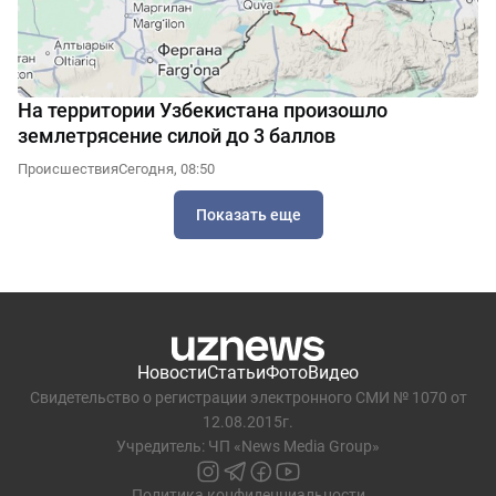
На территории Узбекистана произошло
землетрясение силой до 3 баллов
Происшествия
Сегодня, 08:50
Показать еще
Новости
Статьи
Фото
Видео
Свидетельство о регистрации электронного СМИ № 1070 от
12.08.2015г.
Учредитель: ЧП «News Media Group»
Политика конфиденциальности