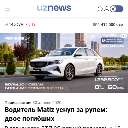
11 916 сум
28.92
13 749 сум
1 271 000 сум
32.19
МРОТ
146 сум
412 000 сум
-0.18
БРВ
Происшествия
30 апреля 2020
Водитель Matiz уснул за рулем:
двое погибших