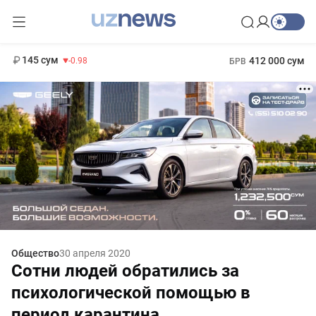
11 952 сум
36.46
13 780 сум
1 271 000 сум
30.12
МРОТ
145 сум
412 000 сум
-0.98
БРВ
Общество
30 апреля 2020
Сотни людей обратились за
психологической помощью в
период карантина