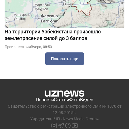
На территории Узбекистана произошло
землетрясение силой до 3 баллов
Происшествия
Вчера, 08:50
Показать еще
Новости
Статьи
Фото
Видео
Свидетельство о регистрации электронного СМИ № 1070 от
12.08.2015г.
Учредитель: ЧП «News Media Group»