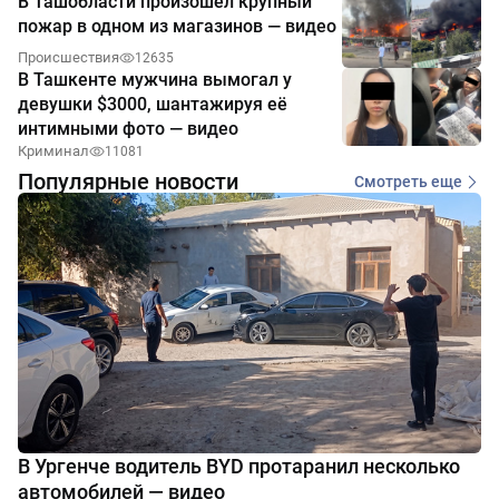
В Ташобласти произошёл крупный
пожар в одном из магазинов — видео
Происшествия
12635
В Ташкенте мужчина вымогал у
девушки $3000, шантажируя её
интимными фото — видео
Криминал
11081
Популярные новости
Смотреть еще
В Ургенче водитель BYD протаранил несколько
автомобилей — видео