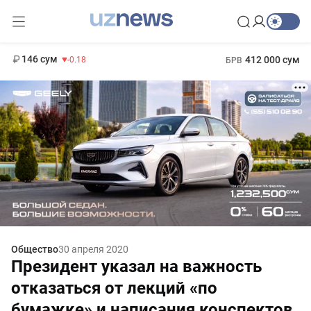
11 916 сум
28.92
13 749 сум
1 271 000 сум
32.19
МРОТ
146 сум
412 000 сум
-0.18
БРВ
Общество
30 апреля 2020
Президент указал на важность
отказаться от лекций «по
бумажке» и написания конспектов