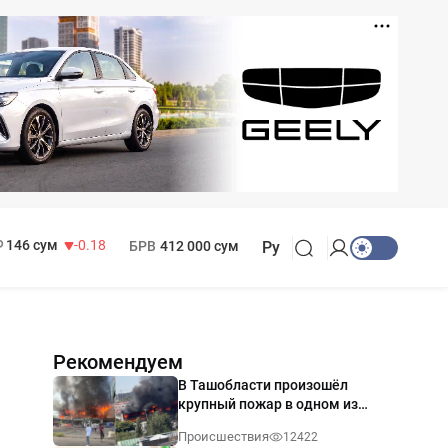
11 916 сум
28.92
13 749 сум
32.19
МРОТ
1 271 000 сум
146 сум
-0.18
БРВ
412 000 сум
Ру
Рекомендуем
В Ташобласти произошёл
крупный пожар в одном из
магазинов — видео
Происшествия
12422