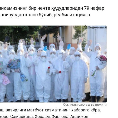
ликамизнинг бир нечта ҳудудларидан 79 нафар
авирусдан халос бўлиб, реабилитацияга
Поделиться
Соғлиқни сақлаш вазирлиги
аш вазирлиги матбуот хизматининг хабарига кўра,
хоро, Самарқанд, Хоразм, Фарғона, Андижон