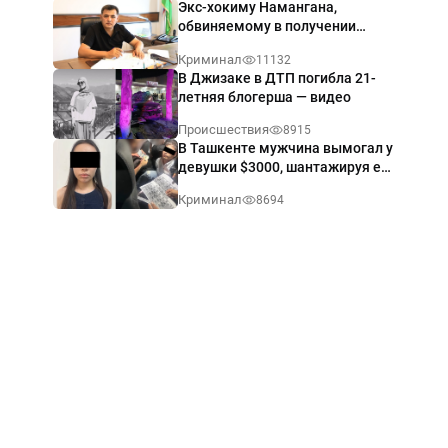
Экс-хокиму Намангана,
обвиняемому в получении
взятки $60 тыс., вынесли
Криминал
11132
приговор
В Джизаке в ДТП погибла 21-
летняя блогерша — видео
Происшествия
8915
В Ташкенте мужчина вымогал у
девушки $3000, шантажируя её
интимными фото — видео
Криминал
8694