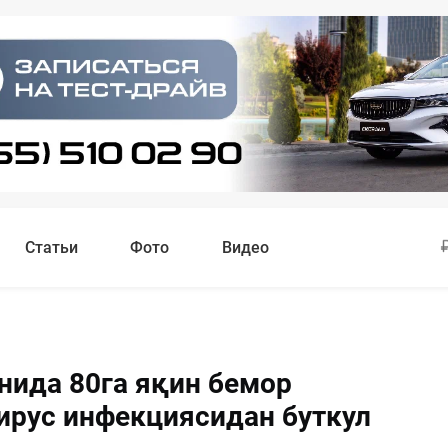
Статьи
Фото
Видео
унида 80га яқин бемор
ирус инфекциясидан буткул