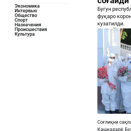
соғайди
Экономика
Бугун респуб
Интервью
Общество
фуқаро корон
Спорт
кузатилди.
Назначения
Происшествия
1655
0
Культура
Соғлиқни сақл
Қашқадарё, Бу