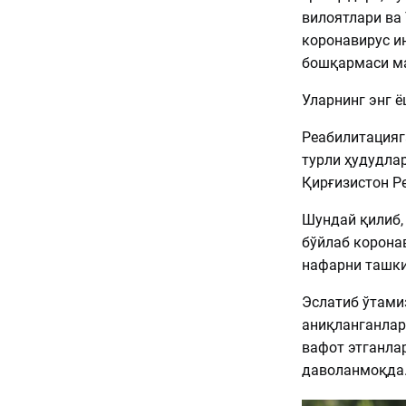
вилоятлари ва
коронавирус и
бошқармаси ма
Уларнинг энг ё
Реабилитацияг
турли ҳудудла
Қирғизистон Р
Шундай қилиб,
бўйлаб корона
нафарни ташки
Эслатиб ўтами
аниқланганлар 
вафот этганла
даволанмоқда