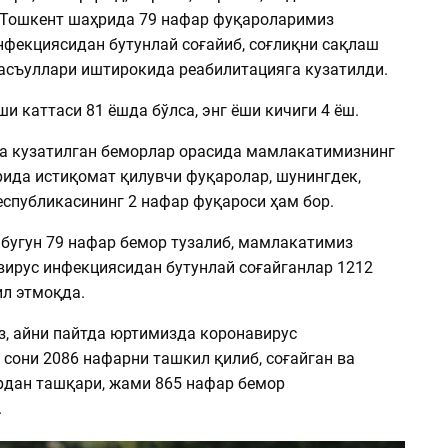
 Тошкент шаҳрида 79 нафар фуқароларимиз
нфекциясидан бутунлай соғайиб, соғлиқни сақлаш
съуллари иштирокида реабилитацияга кузатилди.
ши каттаси 81 ёшда бўлса, энг ёши кичиги 4 ёш.
а кузатилган беморлар орасида мамлакатимизнинг
рида истиқомат қилувчи фуқаролар, шунингдек,
еспубликасининг 2 нафар фуқароси ҳам бор.
 бугун 79 нафар бемор тузалиб, мамлакатимиз
вирус инфекциясидан бутунлай соғайганлар 1212
л этмоқда.
з, айни пайтда юртимизда коронавирус
сони 2086 нафарни ташкил қилиб, соғайган ва
рдан ташқари, жами 865 нафар бемор
.