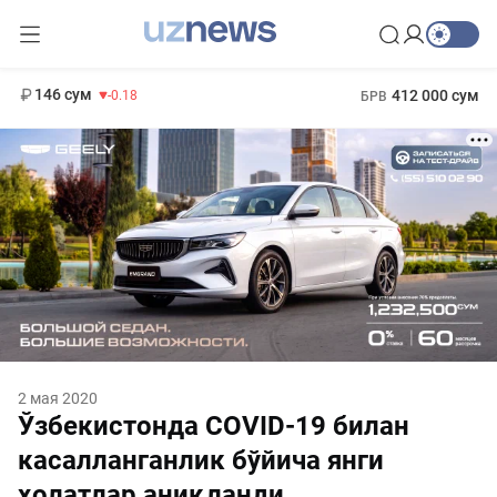
11 916 сум
28.92
13 749 сум
1 271 000 сум
32.19
МРОТ
146 сум
412 000 сум
-0.18
БРВ
2 мая 2020
Ўзбекистонда COVID-19 билан
касалланганлик бўйича янги
ҳолатлар аниқланди