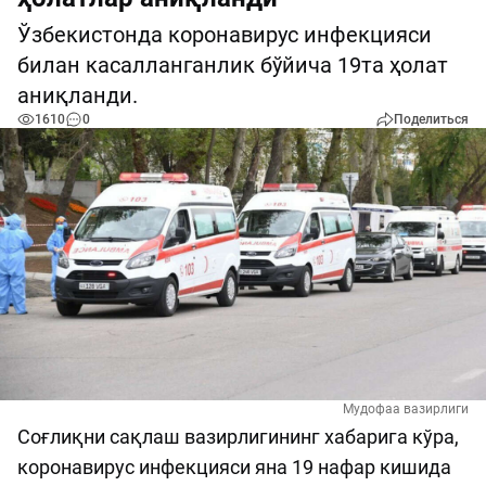
Ўзбекистонда коронавирус инфекцияси
билан касалланганлик бўйича 19та ҳолат
аниқланди.
1610
0
Поделиться
Мудофаа вазирлиги
Соғлиқни сақлаш вазирлигининг хабарига кўра,
коронавирус инфекцияси яна 19 нафар кишида