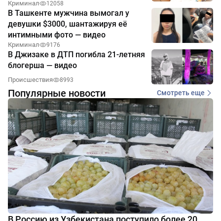
Криминал
12058
В Ташкенте мужчина вымогал у
девушки $3000, шантажируя её
интимными фото — видео
Криминал
9176
В Джизаке в ДТП погибла 21-летняя
блогерша — видео
Происшествия
8993
Популярные новости
Смотреть еще
В Россию из Узбекистана поступило более 20