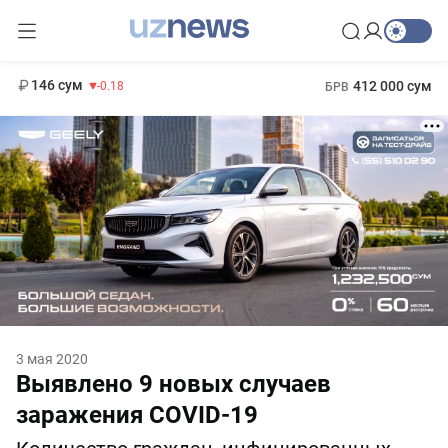
11 916 сум
28.92
13 749 сум
1 271 000 сум
32.19
МРОТ
146 сум
412 000 сум
-0.18
БРВ
3 мая 2020
Выявлено 9 новых случаев
заражения COVID-19