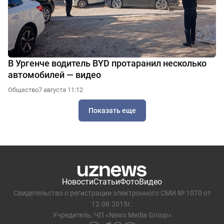
В Ургенче водитель BYD протаранил несколько
автомобилей — видео
Общество
7 августа 11:12
Показать еще
Новости
Статьи
Фото
Видео
Свидетельство о регистрации электронного СМИ № 1070 от
12.08.2015г.
Учредитель: ЧП «News Media Group»