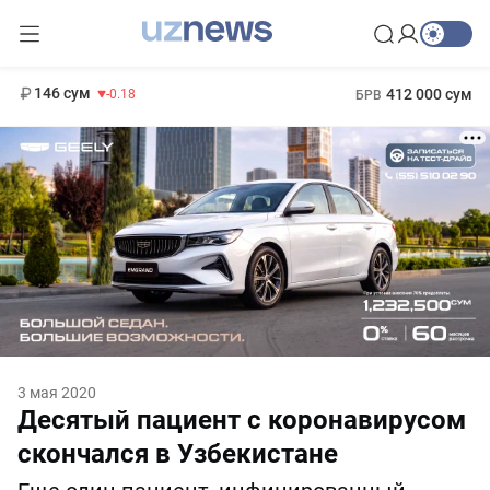
11 916 сум
28.92
13 749 сум
1 271 000 сум
32.19
МРОТ
146 сум
412 000 сум
-0.18
БРВ
3 мая 2020
Десятый пациент с коронавирусом
скончался в Узбекистане