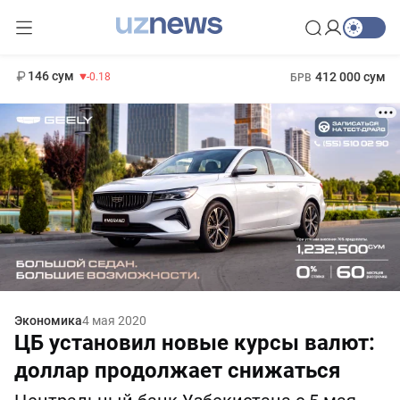
11 916 сум
28.92
13 749 сум
1 271 000 сум
32.19
МРОТ
146 сум
412 000 сум
-0.18
БРВ
Экономика
4 мая 2020
ЦБ установил новые курсы валют:
доллар продолжает снижаться