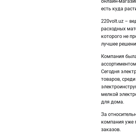
онлайн-магазин
есть куда раст
220volt.uz – в
расходных мате
которого не пр
лучшее решени
Компания была
ассортиментом
Сегодня электр
товаров, среди
электроинстру
мелкой электро
для дома.
За относительн
компания уже п
заказов.