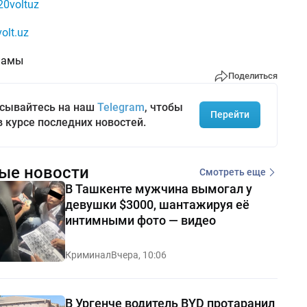
0voltuz
olt.uz
ламы
Поделиться
сывайтесь на наш
Telegram
, чтобы
Перейти
в курсе последних новостей.
ые новости
Смотреть еще
В Ташкенте мужчина вымогал у
девушки $3000, шантажируя её
интимными фото — видео
Криминал
Вчера, 10:06
В Ургенче водитель BYD протаранил