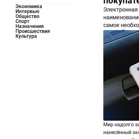
покупат
Экономика
Электронная 
Интервью
Общество
наименований
Спорт
самое необхо
Назначения
Происшествия
11868
0
Культура
Мир надолго з
нанесённый эко