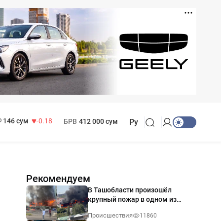
11 916 сум
28.92
13 749 сум
32.19
МРОТ
1 271 000 сум
146 сум
-0.18
БРВ
412 000 сум
Ру
Рекомендуем
В Ташобласти произошёл
крупный пожар в одном из
магазинов — видео
Происшествия
11860