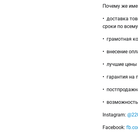
Почему же имен
• доставка тов
сроки по всему
• грамотная ко
• внесение опл
• лучшие цены
• гарантия на 
• постпродажн
• возможность 
Instagram:
@220
Facebook:
fb.c