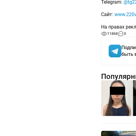
Telegram:
@tg22
Сайт:
www.220v
На правах рек
11868
0
Подпи
быть 
Популярн