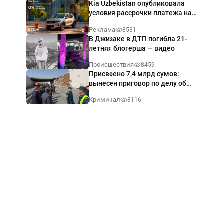
Kia Uzbekistan опубликовала
условия рассрочки платежа на
Kia Sonet со ставкой от 0%
Реклама
8531
годовых
В Джизаке в ДТП погибла 21-
летняя блогерша — видео
Происшествия
8459
Присвоено 7,4 млрд сумов:
вынесен приговор по делу об
обрушении путепровода в
Криминал
8116
Ташкенте