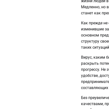
жизни людей в 
Медленно, но в
станет как пре
Как прежде не 
изменившие за 
основном пред
структуру свое
таких ситуаци
Вирус, каким б
раскрыть потен
прогрессу. Не 
удобстве, дост
предпринимате
составляющих 
Без преувеличе
качествами, п