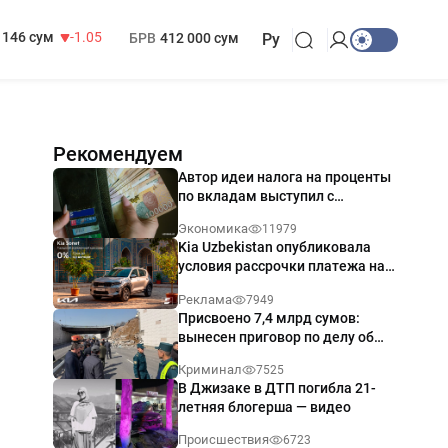
13 717 сум
-25.83
МРОТ
1 271 000 сум
146 сум
-1.05
БРВ
412 000 сум
Ру
Рекомендуем
Автор идеи налога на проценты
по вкладам выступил с
разъяснением
Экономика
11979
Kia Uzbekistan опубликовала
условия рассрочки платежа на
Kia Sonet со ставкой от 0%
Реклама
7949
годовых
Присвоено 7,4 млрд сумов:
вынесен приговор по делу об
обрушении путепровода в
Криминал
7525
Ташкенте
В Джизаке в ДТП погибла 21-
летняя блогерша — видео
Происшествия
6723