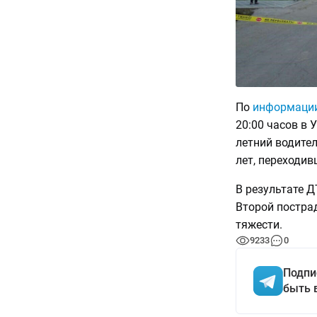
По
информаци
20:00 часов в 
летний водител
лет, переходив
В результате Д
Второй постра
тяжести.
9233
0
Подпи
быть 