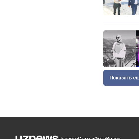
Показать е
Новости
Статьи
Фото
Видео