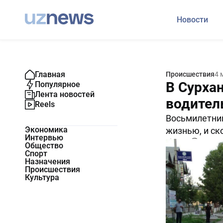
Новости
Главная
Происшествия
4 
В Сурха
Популярное
Лента новостей
водитель
Reels
Восьмилетний
Экономика
жизнью, и ск
Интервью
9233
0
Общество
Спорт
Назначения
Происшествия
Культура